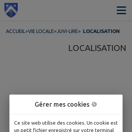
Contenu
Menu
Recherche
Pied de page
ACCUEIL
>
VIE LOCALE
>
JUVI-LIRE
>
LOCALISATION
LOCALISATION
Gérer mes cookies 🍪
Ce site web utilise des cookies. Un cookie est
un petit fichier enregistré sur votre terminal