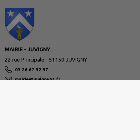
MAIRIE - JUVIGNY
22 rue Principale - 51150 JUVIGNY
03 26 67 32 37
mairie@juvigny51.fr
M'Y RENDRE
www.juvigny51.fr
Site réalisé par
IntraMuros SAS
|
Mentions légales
|
CGU
|
Politique de confidentialité
|
Accessibilité : partiellement conforme