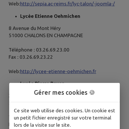
Web:
http://sepia.ac-reims.fr/lyc-talon/-joomla-/
Lycée Etienne Oehmichen
8 Avenue du Mont Héry
51000 CHALONS EN CHAMPAGNE
Téléphone : 03.26.69.23.00
Fax : 03.26.69.23.22
Web:
http://lycee-etienne-oehmichen.fr
Lycée Pierre Bayen
Gérer mes cookies 🍪
22 Rue du Lycée
51000 CHALONS EN CHAMPAGNE
Ce site web utilise des cookies. Un cookie est
Téléphone : 03.26.69.23.40
un petit fichier enregistré sur votre terminal
Fax : 03.26.69.23.41
lors de la visite sur le site.