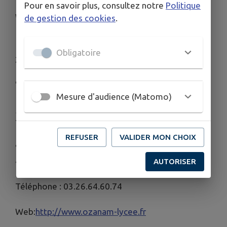
Pour en savoir plus, consultez notre
Politique
Web:
http://sepia.ac-reims.fr/lyc-bayen/-spip-/
de gestion des cookies
.
Lycée Frédéric Ozanam
Obligatoire
2 Adresses:
"Mont Héry"
Mesure d'audience (Matomo)
1 Rue de la Fraternité
51000 CHALONS EN CHAMPAGNE
Téléphone : 03.26.69.32.70
REFUSER
VALIDER MON CHOIX
"Centre"
41 Rue du Général Féry
AUTORISER
51000 CHALONS EN CHAMPAGNE
Téléphone : 03.26.64.60.74
Web:
http://www.ozanam-lycee.fr