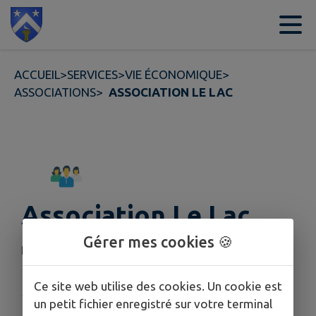
Contenu
Menu
Recherche
Pied de page
ACCUEIL
>
SERVICES
>
VIE ÉCONOMIQUE
>
ASSOCIATIONS
>
ASSOCIATION LE LAC
Association Le Lac
Gérer mes cookies 🍪
Président
:
M. Hervé Mangin
Ce site web utilise des cookies. Un cookie est
un petit fichier enregistré sur votre terminal