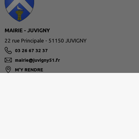
MAIRIE - JUVIGNY
22 rue Principale - 51150 JUVIGNY
03 26 67 32 37
mairie@juvigny51.fr
M'Y RENDRE
www.juvigny51.fr
Site réalisé par
IntraMuros SAS
|
Mentions légales
|
CGU
|
Politique de confidentialité
|
Accessibilité : partiellement conforme
|
Gérer mes cookies
|
Rechercher
|
Plan du site
|
Flux RSS
| Copyright 2026