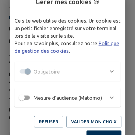
Gérer mes cookies 🍪
Publié le mercredi 08 juillet 2026 - Pluryel
Pluryel
Ce site web utilise des cookies. Un cookie est
un petit fichier enregistré sur votre terminal
Et une de plus.
lors de la visite sur le site.
Nouvelle activité pour la rentrée prochaine !
Pour en savoir plus, consultez notre
Politique
de gestion des cookies
.
Jeunes enfants âgés de 6 à 11 ans, à vous de
danser !
Obligatoire
Lucile vous propose à partir de septembre 2026
des cours de danse (moderne, jazz, hip-hop)
chaque mercredi de 10h à 11h au Foyer Mangin de
Juvigny.
Mesure d'audience (Matomo)
Pour plus d’infos et inscription, n’hésitez pas à
nous contacter.
REFUSER
VALIDER MON CHOIX