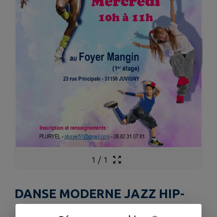
1
/
1
DANSE MODERNE JAZZ HIP-
HOP