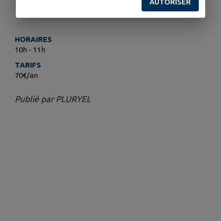
AUTORISER
Pluryel
HORAIRES
10h - 11h
TARIFS
70€/an
Publié par PLURYEL