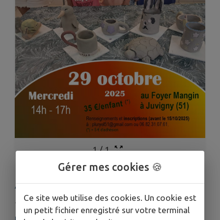
1
/
1
Gérer mes cookies 🍪
ATELIER MODELAGE
Ce site web utilise des cookies. Un cookie est
Publié le lundi 29 septembre 2025 - Pluryel
un petit fichier enregistré sur votre terminal
Pluryel