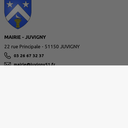
MAIRIE - JUVIGNY
22 rue Principale - 51150 JUVIGNY
03 26 67 32 37
mairie@juvigny51.fr
M'Y RENDRE
www.juvigny51.fr
Site réalisé par
IntraMuros SAS
|
Mentions légales
|
CGU
|
Politique de confidentialité
|
Accessibilité : partiellement conforme
|
Gérer mes cookies
|
Rechercher
|
Plan du site